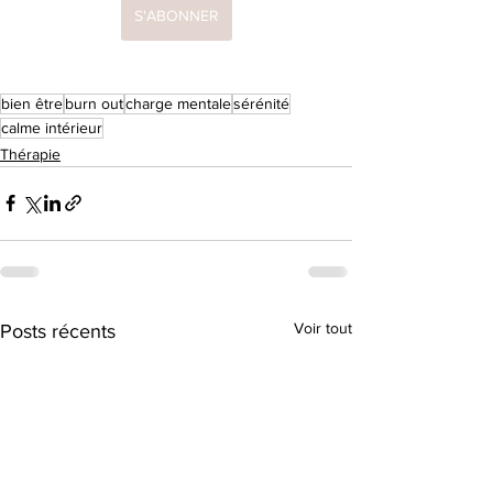
S'ABONNER
bien être
burn out
charge mentale
sérénité
calme intérieur
Thérapie
Voir tout
Posts récents