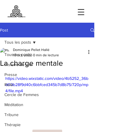
Post
Tous les posts
Dominique Pellet Hallé
Tous les posts
10 oct. 2022
0 min de lecture
La charge mentale
Histoire du jour
Presse
https://video.wixstatic.com/video/4b5252_36b
Reiki
d00b28f9d40c6bbfced345b7d8b75/720p/mp
4/file.mp4
Cercle de Femmes
Méditation
Tribune
Thérapie