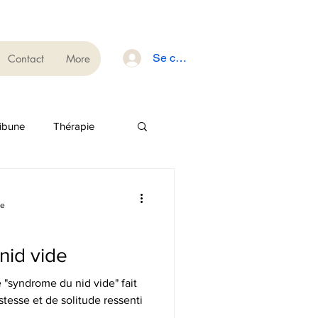
Se connecter
Contact
More
ibune
Thérapie
re
nid vide
Le "syndrome du nid vide" fait
stesse et de solitude ressenti