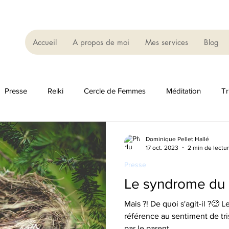
Accueil
A propos de moi
Mes services
Blog
Presse
Reiki
Cercle de Femmes
Méditation
Tr
Dominique Pellet Hallé
17 oct. 2023
2 min de lectu
Presse
Le syndrome du 
Mais ?! De quoi s'agit-il ?🧐 
référence au sentiment de tri
par le parent...