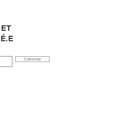
 ET
É.E
S'abonner