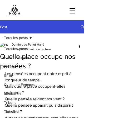
Post
Tous les posts
Dominique Pellet Hallé
Tous les posts
11 mai 2022
1 min de lecture
Quelle place occupe nos
Histoire du jour
pensées ?
Presse
Les pensées occupent notre esprit à 
Reiki
longueur de temps.
Cercle de Femmes
Mais quelle place occupent-elles 
vraiment ?
Méditation
Quelle pensée revient souvent ?
Tribune
Quelle pensée apparaît puis disparaît 
Thérapie
aussitôt ?
Autant de questions sur lesquelles nous 